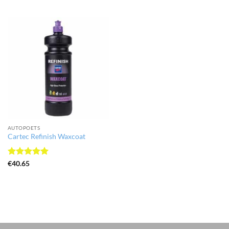
5
uit 5
AUTOPOETS
Cartec Refinish Waxcoat
Gewaardeerd
€
40.65
5
uit 5