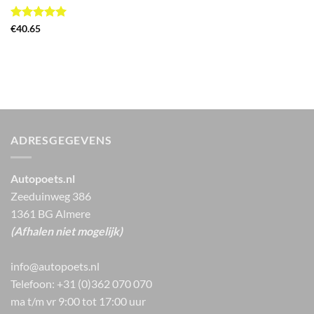
Gewaardeerd
€
40.65
5
uit 5
ADRESGEGEVENS
Autopoets.nl
Zeeduinweg 386
1361 BG Almere
(Afhalen niet mogelijk)
info@autopoets.nl
Telefoon: +31 (0)362 070 070
ma t/m vr 9:00 tot 17:00 uur