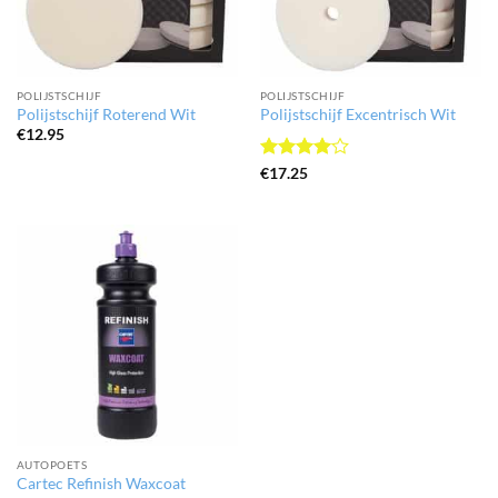
POLIJSTSCHIJF
POLIJSTSCHIJF
Polijstschijf Roterend Wit
Polijstschijf Excentrisch Wit
€
12.95
Gewaardeerd
€
17.25
4
uit 5
AUTOPOETS
Cartec Refinish Waxcoat