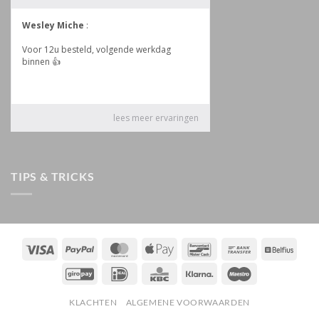
TIPS & TRICKS
Visa
PayPal
MasterCard
Apple
Bancontact
Bank
Belfiu
Pay
Transfer
GiroPay
IDeal
KBC
Klarna
Maestro
KLACHTEN
ALGEMENE VOORWAARDEN