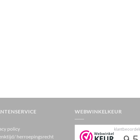
ANTENSERVICE
WEBWINKELKEUR
acy policy
nktijd/ herroepingsrecht