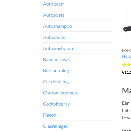
Auto zeem
Autopoets
Autoshampoo
Autospons
Autowasborstel
Hond
Banden zwart
Bescherming
Gewa
€
11.
4.33
Car detailing
Ma
Chroom poetsen
Een 
Cockpitspray
het 
Flacon
te v
Glasreiniger
Stof