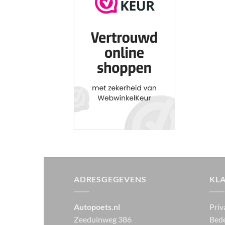
ADRESGEGEVENS
KL
Autopoets.nl
Priv
Zeeduinweg 386
Bede