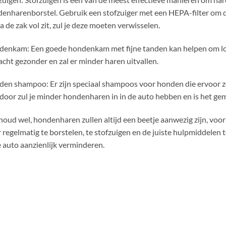
enharenborstel. Gebruik een stofzuiger met een HEPA-filter om d
a de zak vol zit, zul je deze moeten verwisselen.
enkam: Een goede hondenkam met fijne tanden kan helpen om los
acht gezonder en zal er minder haren uitvallen.
en shampoo: Er zijn speciaal shampoos voor honden die ervoor zo
door zul je minder hondenharen in in de auto hebben en is het gem
oud wel, hondenharen zullen altijd een beetje aanwezig zijn, voora
 regelmatig te borstelen, te stofzuigen en de juiste hulpmiddelen 
e auto aanzienlijk verminderen.