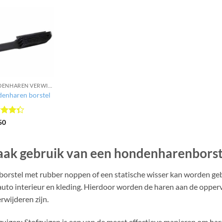
HONDENHAREN VERWIJDEREN
enharen borstel
ardeerd
50
uit 5
ak gebruik van een hondenharenborst
borstel met rubber noppen of een statische wisser kan worden g
auto interieur en kleding. Hierdoor worden de haren aan de oppe
erwijderen zijn.
zuigen: Stofzuigen is een van de meest effectieve manieren om har