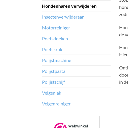
Hondenharen verwijderen
hond
zodr
Insectenverwijderaar
Hond
Motorreiniger
de v
Poetsdoeken
Hond
Poetskruk
Hier
Polijstmachine
Onth
Polijstpasta
door
in d
Polijstschijf
Velgenlak
Velgenreiniger