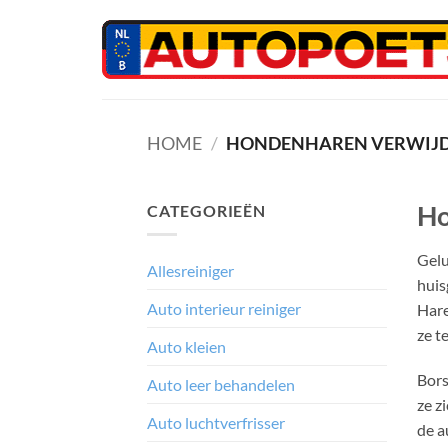
Ga
naar
inhoud
HOME
/
HONDENHAREN VERWIJ
Ho
CATEGORIEËN
Gelu
Allesreiniger
huis
Auto interieur reiniger
Hare
ze t
Auto kleien
Bors
Auto leer behandelen
ze z
Auto luchtverfrisser
de a