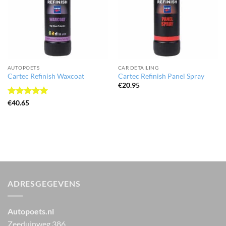
AUTOPOETS
CAR DETAILING
Cartec Refinish Waxcoat
Cartec Refinish Panel Spray
€
20.95
Gewaardeerd
€
40.65
5
uit 5
ADRESGEGEVENS
Autopoets.nl
Zeeduinweg 386