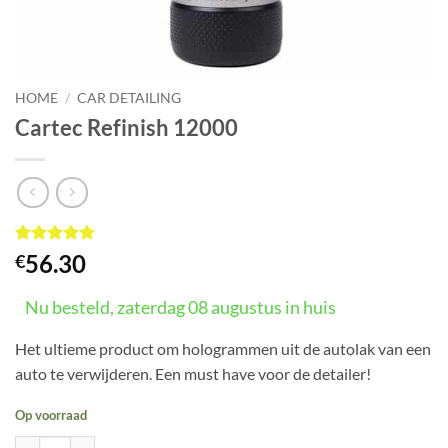
HOME
/
CAR DETAILING
Cartec Refinish 12000
Gewaardeerd
1
56.30
€
5
op 5
gebaseerd
op
Nu besteld, zaterdag 08 augustus in huis
klant
waardering
Het ultieme product om hologrammen uit de autolak van een
auto te verwijderen. Een must have voor de detailer!
Op voorraad
Cartec Refinish 12000 aantal