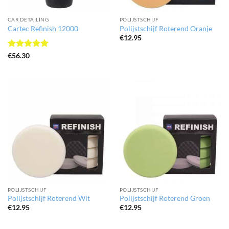
CAR DETAILING
POLIJSTSCHIJF
Cartec Refinish 12000
Polijstschijf Roterend Oranje
€
12.95
Gewaardeerd
€
56.30
5
uit 5
POLIJSTSCHIJF
POLIJSTSCHIJF
Polijstschijf Roterend Wit
Polijstschijf Roterend Groen
€
12.95
€
12.95