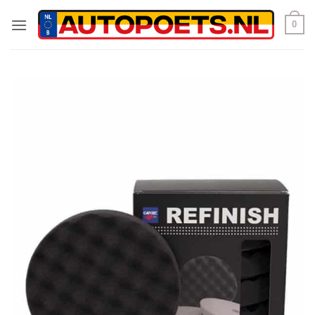
Ga
0
naar
inhoud