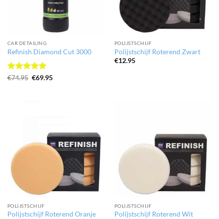
CAR DETAILING
POLIJSTSCHIJF
Refinish Diamond Cut 3000
Polijstschijf Roterend Zwart
€
12.95
Gewaardeerd
Oorspronkelijke
Huidige
€
74.95
€
69.95
prijs
prijs
5
uit 5
was:
is:
€74.95.
€69.95.
POLIJSTSCHIJF
POLIJSTSCHIJF
Polijstschijf Roterend Oranje
Polijstschijf Roterend Wit