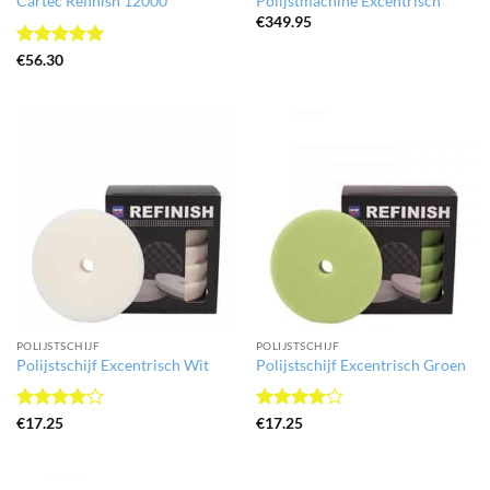
Cartec Refinish 12000
Polijstmachine Excentrisch
€
349.95
Gewaardeerd
€
56.30
5
uit 5
POLIJSTSCHIJF
POLIJSTSCHIJF
Polijstschijf Excentrisch Wit
Polijstschijf Excentrisch Groen
Gewaardeerd
Gewaardeerd
€
17.25
€
17.25
4
uit 5
4
uit 5