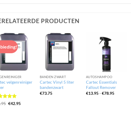
ERELATEERDE PRODUCTEN
bieding!
GENREINIGER
BANDEN ZWART
AUTOSHAMPOO
tec velgenreiniger
Cartec Vinyl 5 liter
Cartec Essentials
ter
bandenzwart
Fallout Remover
Prijsklas
€
73.75
€
13.95
-
€
78.95
€13.95
tot
waardeerd
Oorspronkelijke
Huidige
.95
€
42.95
€78.95
prijs
prijs
it 5
was:
is:
€44.95.
€42.95.