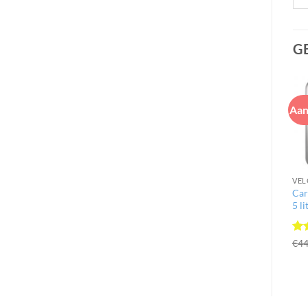
G
Aan
VEL
Car
5 li
Ge
€
44
5
u