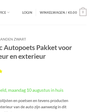
0
ICE
LOGIN
WINKELWAGEN /
€
0.00
BANDEN ZWART
c Autopoets Pakket voor
eur en exterieur
rd
5
eld, maandag 10 augustus in huis
gen
olijsten en poetsen en tevens producten
nterieur van de auto zijn aanwezig in dit