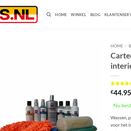
HOME
WINKEL
BLOG
KLANTENSERV
HOME
/
Carte
interi
Gewaardee
5
44.9
€
4.8
op 5
gebaseerd
op
Nu best
klant
waarderin
Wassen, p
voor het i