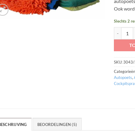
autopoets
Ook wordt
Slechts 2 r
Cartec Auto
T
SKU:
3043/
Categorieë
Autopoets
,
Cockpitspra
BESCHRIJVING
BEOORDELINGEN (5)