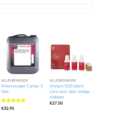
ALLESREINIGER
ALLESREINIGER
Allesreiniger Cartec 5
Uniters SOS fabric
liter
care voor zéér lastige
vlekken
se:
€
27.50
Gewaardeerd
€
32.95
5
uit 5