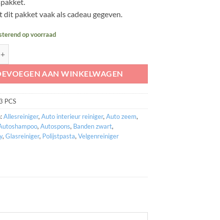
pakket.
 dit pakket vaak als cadeau gegeven.
esterend op voorraad
poets Pakket voor interieur en exterieur aantal
OEVOEGEN AAN WINKELWAGEN
3 PCS
n:
Allesreiniger
,
Auto interieur reiniger
,
Auto zeem
,
Autoshampoo
,
Autospons
,
Banden zwart
,
y
,
Glasreiniger
,
Polijstpasta
,
Velgenreiniger