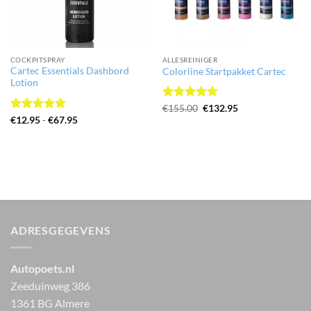
COCKPITSPRAY
ALLESREINIGER
Cartec Essentials Dashbord
Colorline Startpakket Cartec
Lotion
Gewaardeerd
Oorspronkelijke
Huidige
€
155.00
€
132.95
prijs
prijs
5
uit 5
Gewaardeerd
Prijsklasse:
€
12.95
-
€
67.95
was:
is:
€12.95
5
uit 5
€155.00.
€132.95.
tot
€67.95
ADRESGEGEVENS
Autopoets.nl
Zeeduinweg 386
1361 BG Almere