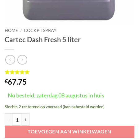
HOME
/
COCKPITSPRAY
Cartec Dash Fresh 5 liter
Gewaardeerd
1
67.75
€
5
op 5
gebaseerd
op
Nu besteld, zaterdag 08 augustus in huis
klant
waardering
Slechts 2 resterend op voorraad (kan nabesteld worden)
Cartec Dash Fresh 5 liter aantal
TOEVOEGEN AAN WINKELWAGEN