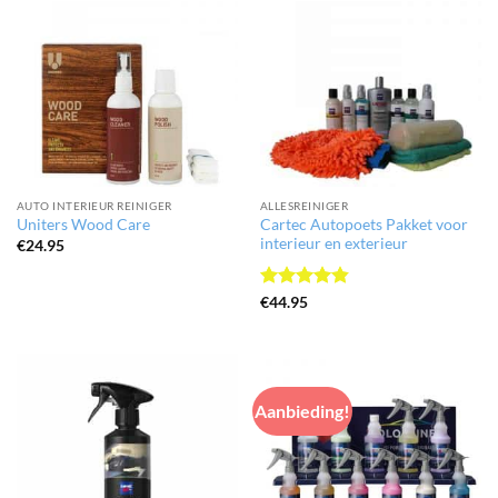
AUTO INTERIEUR REINIGER
ALLESREINIGER
Cartec Autopoets Pakket voor
Uniters Wood Care
interieur en exterieur
€
24.95
Gewaardeerd
€
44.95
4.8
uit 5
Aanbieding!