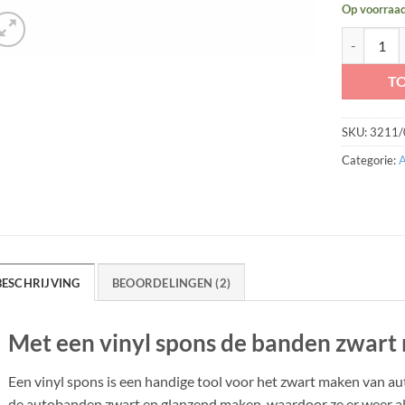
Op voorraa
Vinyl Spons
T
SKU:
3211/
Categorie:
BESCHRIJVING
BEOORDELINGEN (2)
Met een vinyl spons de banden zwart
Een vinyl spons is een handige tool voor het zwart maken van au
de autobanden zwart en glanzend maken, waardoor ze er weer al