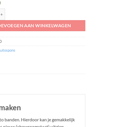
d
 aantal
OEVOEGEN AAN WINKELWAGEN
0
Autospons
 maken
to banden. Hierdoor kan je gemakkelijk
s nieuw (showroomstaat) uitzien.