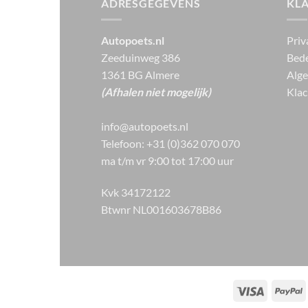
ADRESGEGEVENS
KL
Autopoets.nl
Priv
Zeeduinweg 386
Bede
1361 BG Almere
Alg
(Afhalen niet mogelijk)
Klac
info@autopoets.nl
Telefoon: +31 (0)362 070 070
ma t/m vr 9:00 tot 17:00 uur
Kvk 34172122
Btwnr NL001603678B86
Visa
P