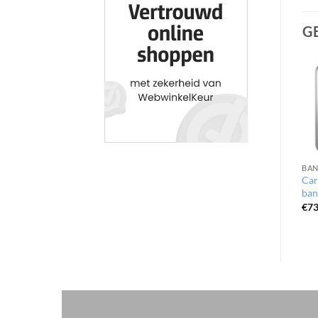
G
BAN
Car
ban
€
73