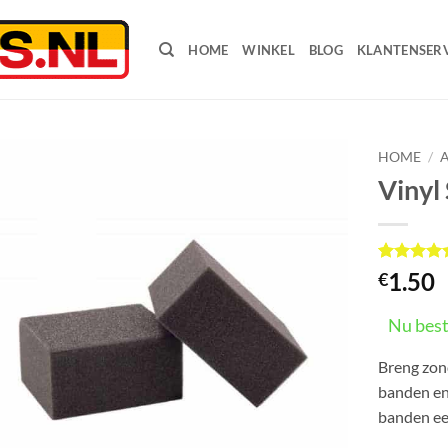
HOME
WINKEL
BLOG
KLANTENSERV
HOME
/
Vinyl
Gewaardee
2
1.50
€
5
op 5
gebaseerd
op
Nu best
klant
waarderin
Breng zon
banden en
banden ee