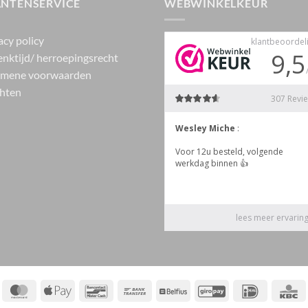
ANTENSERVICE
WEBWINKELKEUR
acy policy
nktijd/ herroepingsrecht
emene voorwaarden
hten
ayPal
MasterCard
Apple
Bancontact
Bank
Belfius
GiroPay
IDeal
Pay
Transfer