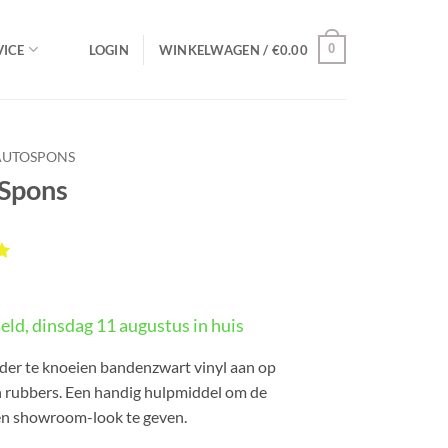
0
ICE
LOGIN
WINKELWAGEN /
€
0.00
AUTOSPONS
 Spons
rd
eld, dinsdag 11 augustus in huis
gen
der te knoeien bandenzwart vinyl aan op
 rubbers. Een handig hulpmiddel om de
n showroom-look te geven.