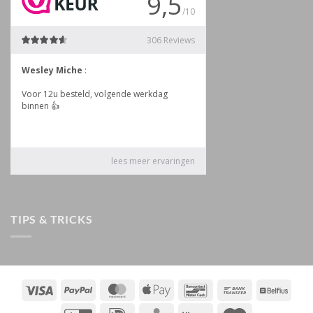
TIPS & TRICKS
Visa
PayPal
MasterCard
Apple
Bancontact
Bank
Belfiu
Pay
Transfer
GiroPay
IDeal
KBC
Klarna
Maestro