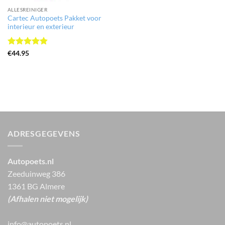
ALLESREINIGER
Cartec Autopoets Pakket voor
interieur en exterieur
Gewaardeerd
€
44.95
4.8
uit 5
ADRESGEGEVENS
Autopoets.nl
Zeeduinweg 386
1361 BG Almere
(Afhalen niet mogelijk)
info@autopoets.nl