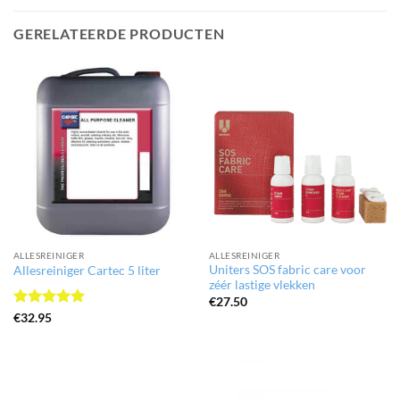
GERELATEERDE PRODUCTEN
ALLESREINIGER
ALLESREINIGER
Uniters SOS fabric care voor
Allesreiniger Cartec 5 liter
zéér lastige vlekken
€
27.50
Gewaardeerd
€
32.95
5
uit 5