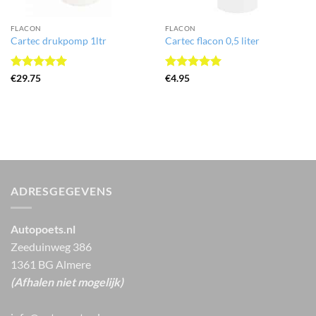
FLACON
FLACON
Cartec drukpomp 1ltr
Cartec flacon 0,5 liter
Gewaardeerd
Gewaardeerd
€
29.75
€
4.95
5
uit 5
5
uit 5
ADRESGEGEVENS
Autopoets.nl
Zeeduinweg 386
1361 BG Almere
(Afhalen niet mogelijk)