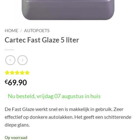
HOME
/
AUTOPOETS
Cartec Fast Glaze 5 liter
Gewaardeerd
5
69.90
€
5
op 5
gebaseerd
op
Nu besteld, vrijdag 07 augustus in huis
klant
waarderingen
De Fast Glaze werkt snel en is makkelijk in gebruik. Zeer
effectief op donkere autolakken. Het geeft een schitterende
diepe glans.
Op voorraad