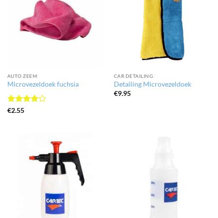
AUTO ZEEM
CAR DETAILING
Microvezeldoek fuchsia
Detailing Microvezeldoek
€
9.95
Gewaardeerd
€
2.55
4
uit 5