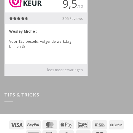
TIPS & TRICKS
Visa
PayPal
MasterCard
Apple
Bancontact
Bank
Belfiu
Pay
Transfer