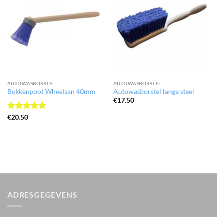
AUTOWASBORSTEL
AUTOWASBORSTEL
Bokkenpoot Wheelsan 40mm
Autowasborstel lange steel
€
17.50
Gewaardeerd
€
20.50
5
uit 5
ADRESGEGEVENS