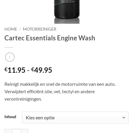
HOME
/
MOTORREINIGER
Cartec Essentials Engine Wash
Prijsklasse:
11.95
-
49.95
€
€
€11.95
tot
Reinigt makkelijk en snel de motorruimte van een auto.
€49.95
Verwijdert efficiënt olie, vet, tectyl en andere
verontreinigingen.
Inhoud
Cartec Essentials Engine Wash aantal