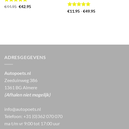
Gewaardeerd
Oorspronkelijke
Huidige
€
44.95
€
42.95
prijs
prijs
5
uit 5
Gewaardeerd
Prijsklasse:
€
11.95
-
€
49.95
was:
is:
€11.95
5
uit 5
€44.95.
€42.95.
tot
€49.95
ADRESGEGEVENS
Autopoets.nl
Zeeduinweg 386
1361 BG Almere
(Afhalen niet mogelijk)
info@autopoets.nl
Telefoon: +31 (0)362 070 070
ma t/m vr 9:00 tot 17:00 uur