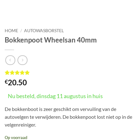
HOME
/
AUTOWASBORSTEL
Bokkenpoot Wheelsan 40mm
Gewaardeerd
1
20.50
€
5
op 5
gebaseerd
op
Nu besteld, dinsdag 11 augustus in huis
klant
waardering
De bokkenboot is zeer geschikt om vervuiling van de
autovelgen te verwijderen. De bokkenpoot lost niet op in de
velgenreiniger.
Op voorraad