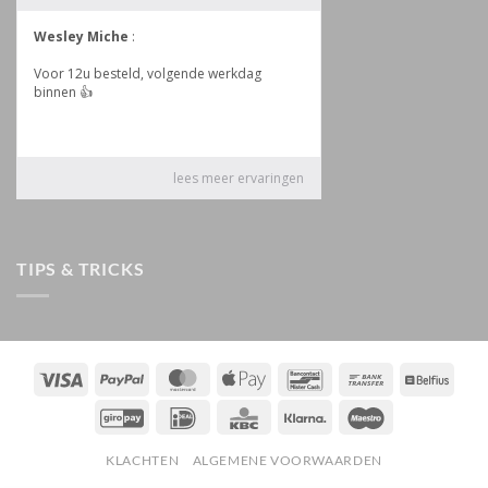
TIPS & TRICKS
Visa
PayPal
MasterCard
Apple
Bancontact
Bank
Belfiu
Pay
Transfer
GiroPay
IDeal
KBC
Klarna
Maestro
KLACHTEN
ALGEMENE VOORWAARDEN