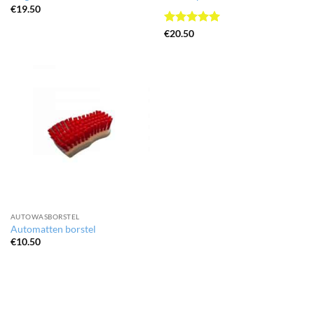
€
19.50
Gewaardeerd
€
20.50
5
uit 5
AUTOWASBORSTEL
Automatten borstel
€
10.50