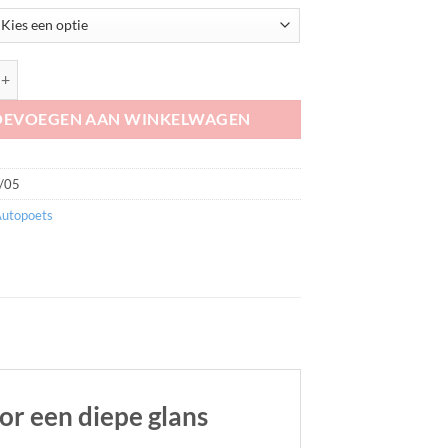
entials Quick Spray Wax aantal
OEVOEGEN AAN WINKELWAGEN
/05
utopoets
or een diepe glans