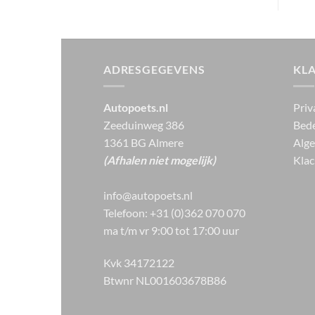
ADRESGEGEVENS
KL
Autopoets.nl
Priv
Zeeduinweg 386
Bede
1361 BG Almere
Alg
(Afhalen niet mogelijk)
Klac
info@autopoets.nl
Telefoon: +31 (0)362 070 070
ma t/m vr 9:00 tot 17:00 uur
Kvk 34172122
Btwnr NL001603678B86