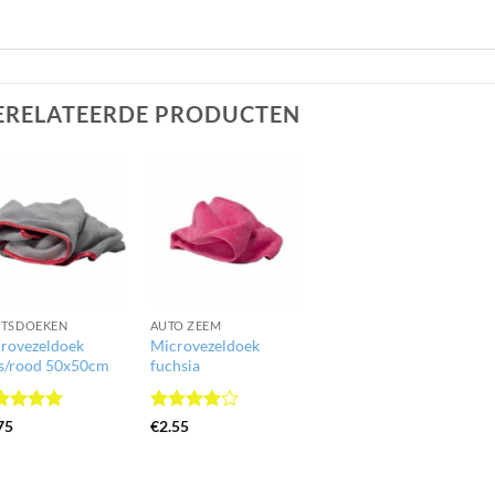
ERELATEERDE PRODUCTEN
ETSDOEKEN
AUTO ZEEM
rovezeldoek
Microvezeldoek
js/rood 50x50cm
fuchsia
waardeerd
Gewaardeerd
75
€
2.55
it 5
4
uit 5