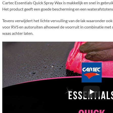
Cartec Essentials Quick Spray Wax is makkelijk en snel in gebrui
Het product geeft een goede bescherming en een waterafstotend 
Tevens verwijdert het lichte vervuiling van de lak waaronder ook
voor RVS en autoruiten alhoewel de voorruit in combinatie met d
waas achter laten.