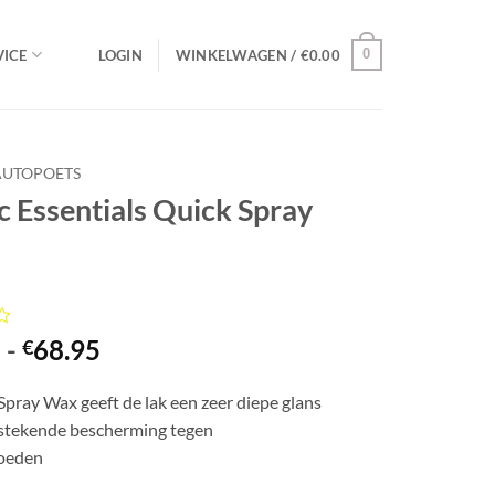
0
ICE
LOGIN
WINKELWAGEN /
€
0.00
AUTOPOETS
c Essentials Quick Spray
rd
Prijsklasse:
5
-
68.95
€
€12.95
tot
pray Wax geeft de lak een zeer diepe glans
g
€68.95
tstekende bescherming tegen
loeden