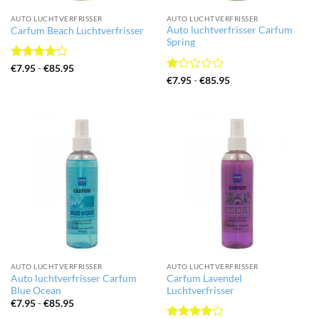
AUTO LUCHTVERFRISSER
AUTO LUCHTVERFRISSER
Auto luchtverfrisser Carfum
Carfum Beach Luchtverfrisser
Spring
Gewaardeerd
Prijsklasse:
€
7.95
-
€
85.95
€7.95
4
uit 5
Gewaardeerd
Prijsklasse:
€
7.95
-
€
85.95
tot
€7.95
1
€85.95
tot
uit
€85.95
5
AUTO LUCHTVERFRISSER
AUTO LUCHTVERFRISSER
Auto luchtverfrisser Carfum
Carfum Lavendel
Blue Ocean
Luchtverfrisser
Prijsklasse:
€
7.95
-
€
85.95
€7.95