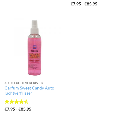
tot
Gewaardeerd
Prijsklasse:
€
7.95
-
€
85.95
€85.95
€7.95
4
uit 5
tot
€85.95
AUTO LUCHTVERFRISSER
Carfum Sweet Candy Auto
luchtverfrisser
Gewaardeerd
Prijsklasse:
€
7.95
-
€
85.95
€7.95
4.5
uit 5
tot
€85.95