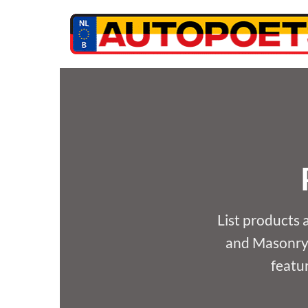
Ga
naar
inhoud
List products 
and Masonry S
featur