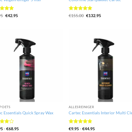
ardeerd
Oorspronkelijke
Huidige
Gewaardeerd
Oorspronkelijke
Huidige
95
€
42.95
€
155.00
€
132.95
prijs
prijs
prijs
prijs
 5
5
uit 5
was:
is:
was:
is:
€44.95.
€42.95.
€155.00.
€132.95.
POETS
ALLESREINIGER
c Essentials Quick Spray Wax
Cartec Essentials Interior Multi C
ardeerd
Prijsklasse:
Gewaardeerd
Prijsklasse:
95
-
€
68.95
€
9.95
-
€
44.95