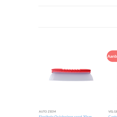
Aanb
AUTO ZEEM
VELG
Flexibele Quickwiper rood 30cm
Carte