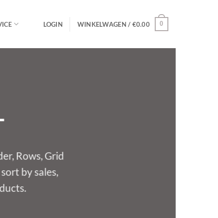
0
ICE
LOGIN
WINKELWAGEN /
€
0.00
T
der, Rows, Grid
sort by sales,
oducts.