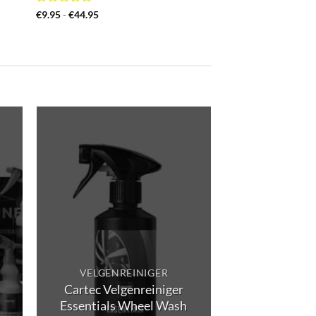
Gewaardeerd
Prijsklasse:
€
9.95
-
€
44.95
€9.95
5
uit 5
tot
€44.95
VELGENREINIGER
Cartec Velgenreiniger
Essentials Wheel Wash