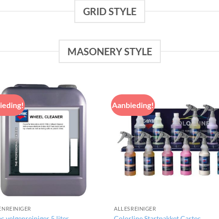
GRID STYLE
MASONERY STYLE
ieding!
Aanbieding!
ENREINIGER
ALLESREINIGER
c velgenreiniger 5 liter
Colorline Startpakket Cartec