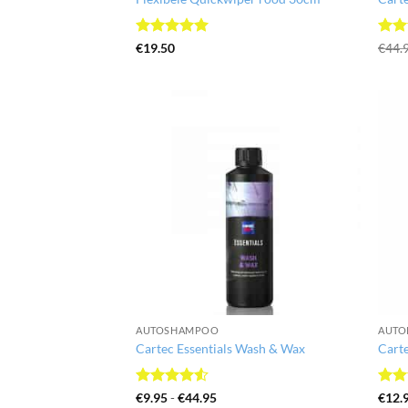
Gewaardeerd
Gewa
€
19.50
€
44.
5
uit 5
5
uit
AUTOSHAMPOO
AUTO
Cartec Essentials Wash & Wax
Carte
Gewaardeerd
Prijsklasse:
Gewa
€
9.95
-
€
44.95
€
12.