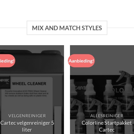
€12.95
€9.95
 5
4.71
uit 5
tot
tot
€68.95
€44.95
MIX AND MATCH STYLES
ieding!
Aanbieding!
VELGENREINIGER
ALLESREINIGER
Cartec velgenreiniger 5
Colorline Startpakket
liter
Cartec