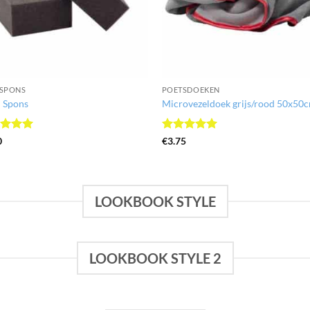
SPONS
POETSDOEKEN
l Spons
Microvezeldoek grijs/rood 50x50
ardeerd
Gewaardeerd
0
€
3.75
 5
5
uit 5
LOOKBOOK STYLE
LOOKBOOK STYLE 2