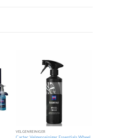
VELGENREINIGER
Cartec Velgenreiniger Essentials Wheel