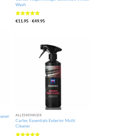
Wash
Gewaardeerd
Prijsklasse:
€
11.95
-
€
49.95
€11.95
5
uit 5
tot
€49.95
ALLESREINIGER
leaner
Cartec Essentials Exterior Multi
Cleaner