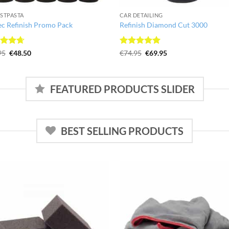
JSTPASTA
CAR DETAILING
ec Refinish Promo Pack
Refinish Diamond Cut 3000
ardeerd
Oorspronkelijke
Huidige
Gewaardeerd
Oorspronkelijke
Huidige
95
€
48.50
€
74.95
€
69.95
prijs
prijs
prijs
prijs
uit 5
5
uit 5
was:
is:
was:
is:
€52.95.
€48.50.
€74.95.
€69.95.
FEATURED PRODUCTS SLIDER
BEST SELLING PRODUCTS