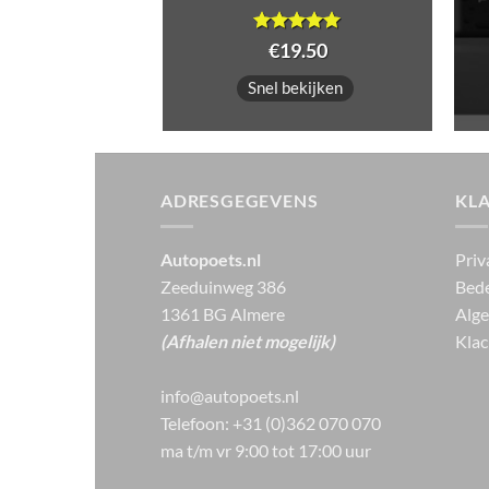
ardeerd
Prijsklasse:
Gewaardeerd
-
€
44.95
€
19.50
 5
5
uit 5
€9.95
tot
bekijken
Snel bekijken
€44.95
ADRESGEGEVENS
KL
Autopoets.nl
Priv
Zeeduinweg 386
Bede
1361 BG Almere
Alg
(Afhalen niet mogelijk)
Klac
info@autopoets.nl
Telefoon: +31 (0)362 070 070
ma t/m vr 9:00 tot 17:00 uur