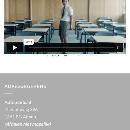
ADRESGEGEVENS
Autopoets.nl
Zeeduinweg 386
1361 BG Almere
(Afhalen niet mogelijk)