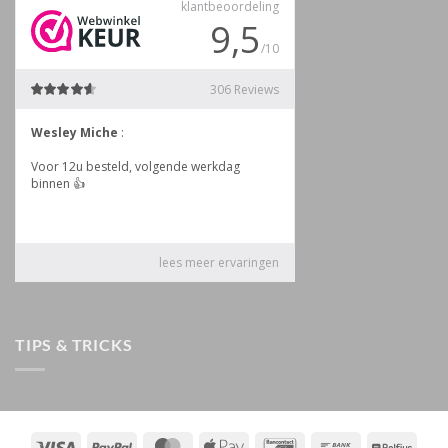
TIPS & TRICKS
Visa
PayPal
MasterCard
Apple
Bancontact
Bank
Belfiu