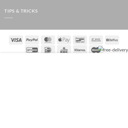
TIPS & TRICKS
Visa
PayPal
MasterCard
Apple
Bancontact
Bank
Belfiu
Pay
Transfer
GiroPay
IDeal
KBC
Klarna
Maestro
Onze website gebruikt cookies om jouw ervaring te
KLACHTEN
ALGEMENE VOORWAARDEN
verbeteren. Door op AKKOORD te klikken, ga je akkoord met
het gebruik van cookies.
AANVAARDEN