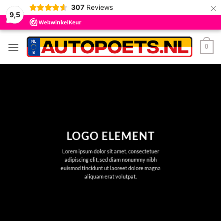
×
307
Reviews
9,5
Ga
0
naar
inhoud
LOGO ELEMENT
Lorem ipsum dolor sit amet, consectetuer
adipiscing elit, sed diam nonummy nibh
euismod tincidunt ut laoreet dolore magna
aliquam erat volutpat.