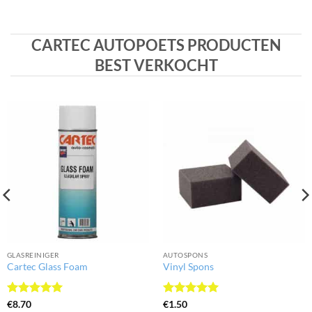
CARTEC AUTOPOETS PRODUCTEN
BEST VERKOCHT
GLASREINIGER
AUTOSPONS
Cartec Glass Foam
Vinyl Spons
Gewaardeerd
Gewaardeerd
€
8.70
€
1.50