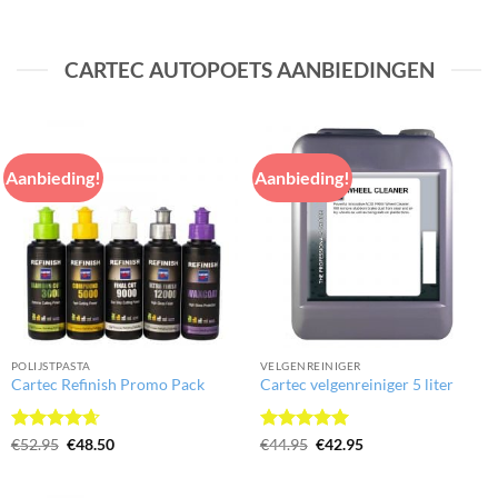
5
uit 5
5
uit 5
CARTEC AUTOPOETS AANBIEDINGEN
Aanbieding!
Aanbieding!
POLIJSTPASTA
VELGENREINIGER
Cartec Refinish Promo Pack
Cartec velgenreiniger 5 liter
Gewaardeerd
Oorspronkelijke
Huidige
Gewaardeerd
Oorspronkelijke
Huidige
€
52.95
€
48.50
€
44.95
€
42.95
prijs
prijs
prijs
prijs
4.67
uit 5
5
uit 5
was:
is:
was:
is:
€52.95.
€48.50.
€44.95.
€42.95.