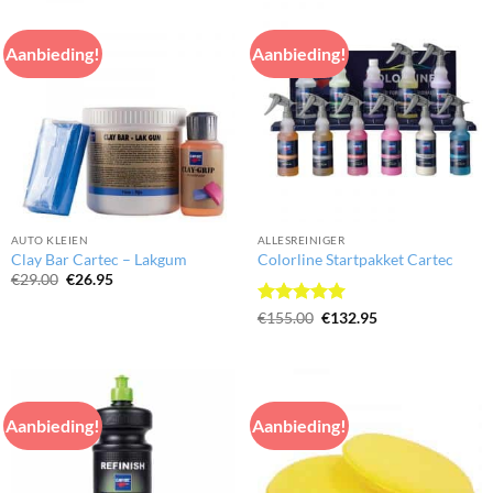
Aanbieding!
Aanbieding!
AUTO KLEIEN
ALLESREINIGER
Clay Bar Cartec – Lakgum
Colorline Startpakket Cartec
Oorspronkelijke
Huidige
€
29.00
€
26.95
prijs
prijs
was:
is:
Gewaardeerd
Oorspronkelijke
Huidige
€
155.00
€
132.95
€29.00.
€26.95.
prijs
prijs
5
uit 5
was:
is:
€155.00.
€132.95.
Aanbieding!
Aanbieding!