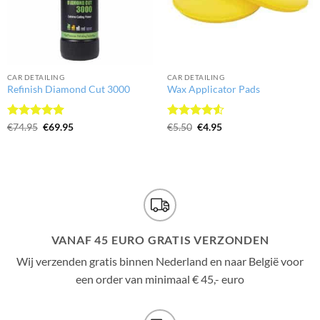
CAR DETAILING
CAR DETAILING
Refinish Diamond Cut 3000
Wax Applicator Pads
Gewaardeerd
Oorspronkelijke
Huidige
Gewaardeerd
Oorspronkelijke
Huidige
€
74.95
€
69.95
€
5.50
€
4.95
prijs
prijs
prijs
prijs
5
uit 5
4.5
uit 5
was:
is:
was:
is:
€74.95.
€69.95.
€5.50.
€4.95.
VANAF 45 EURO GRATIS VERZONDEN
Wij verzenden gratis binnen Nederland en naar België voor
een order van minimaal € 45,- euro